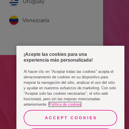
Uruguay
Venezuela
¡Acepte las cookies para una
experiencia más personalizada!
Al hacer clic en "Aceptar todas las cookies" acepta el
almacenamiento de cookies en su dispositivo para
mejorar la navegación del sitio, analizar el uso del sitio
y ayudar en nuestros esfuerzos de marketing. Con solo
"Aceptar solo las cookies necesarias", el sitio web
funcionará, pero sin las mejoras mencionadas
anteriormente.
Política de cookies
ACCEPT COOKIES