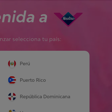
enida a
zar selecciona tu país:
Perú
Puerto Rico
República Dominicana